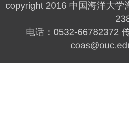
copyright 2016 中
23
电话：0532-66782372
coas@ouc.edu