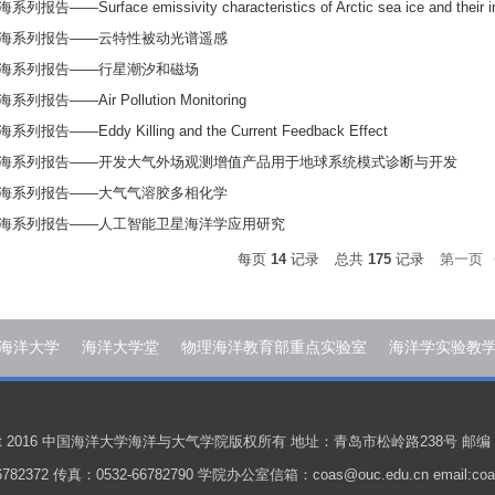
报告——Surface emissivity characteristics of Arctic sea ice and their impl
问海系列报告——云特性被动光谱遥感
问海系列报告——行星潮汐和磁场
系列报告——Air Pollution Monitoring
列报告——Eddy Killing and the Current Feedback Effect
问海系列报告——开发大气外场观测增值产品用于地球系统模式诊断与开发
问海系列报告——大气气溶胶多相化学
问海系列报告——人工智能卫星海洋学应用研究
每页
14
记录
总共
175
记录
第一页
海洋大学
海洋大学堂
物理海洋教育部重点实验室
海洋学实验教
ight 2016 中国海洋大学海洋与大气学院版权所有 地址：青岛市松岭路238号 邮编：
782372 传真：0532-66782790 学院办公室信箱：coas@ouc.edu.cn email:coas