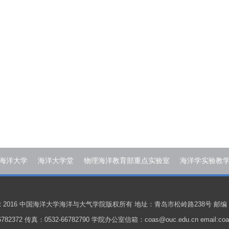
海洋大学
海洋大学堂
物理海洋教育部重点实验室
海洋学实验教
ight 2016 中国海洋大学海洋与大气学院版权所有 地址：青岛市松岭路238号 邮编：
782372 传真：0532-66782790 学院办公室信箱：coas@ouc.edu.cn email:coas