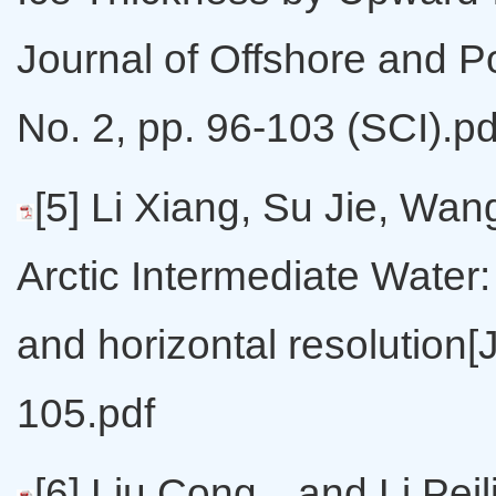
Journal of Offshore and P
No. 2, pp. 96-103 (SCI).pd
[5] Li Xiang, Su Jie, Wa
Arctic Intermediate Water
and horizontal resolution[
105.pdf
[6] Liu Cong，and Li Peil