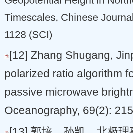
Geopotential Height in Nort
Timescales, Chinese Journal
1128 (SCI)
[12] Zhang Shugang, Jinp
polarized ratio algorithm f
passive microwave brightn
Oceanography, 69(2): 215
[13] 郭培，孙凯，北