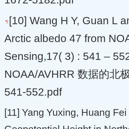
[10] Wang H Y, Guan L an
Arctic albedo 47 from NO
Sensing,17( 3) : 541
NOAA/AVHRR 数据的北
541-552.pdf
[11] Yang Yuxing, Huang Fe