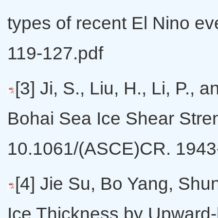
types of recent El Nino e
119-127.pdf
[3] Ji, S., Liu, H., Li, P.
Bohai Sea Ice Shear Stren
10.1061/(ASCE)CR. 1943
[4] Jie Su, Bo Yang, Shu
Ice Thickness by Upward-l